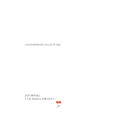
DÉCOUVRIR
Calendrier de collecte 2026
DÉCOUVRIR
Journal
« Le Maglorois »
DÉCOUVRIR