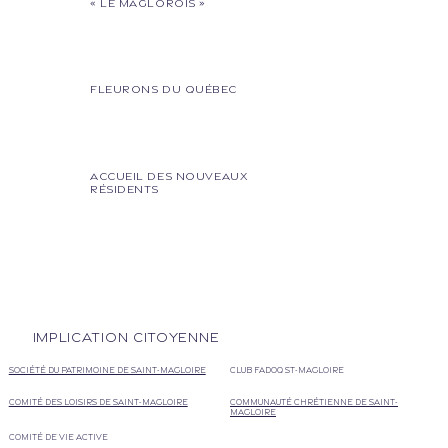
« Le Maglorois »
Fleurons du Québec
Accueil des nouveaux
résidents
Implication citoyenne
Société du patrimoine de saint-magloire
club FADOQ St-Magloire
Comité des loisirs de saint-Magloire
communauté chrétienne de saint-
magloire
Comité de vie active